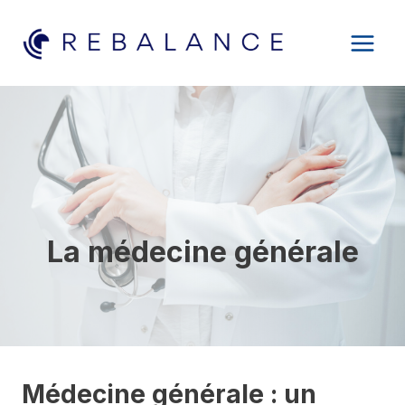
Aller
au
contenu
La médecine générale
Médecine générale : un