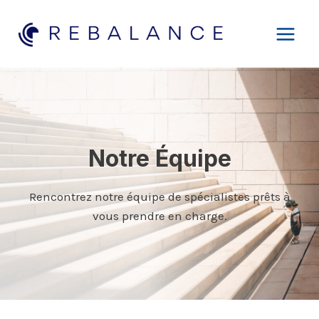
Aller
au
contenu
Notre Équipe
Rencontrez notre équipe de spécialistes prêts à
vous prendre en charge.